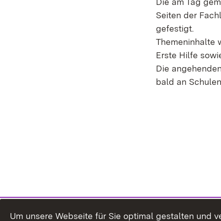
Die am Tag gem
Seiten der Fachl
gefestigt.
Themeninhalte w
Erste Hilfe sow
Die angehenden 
bald an Schule
Um unsere Webseite für Sie optimal gestalten und v