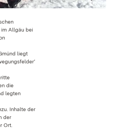
ischen
im Allgäu bei
on
Gmünd liegt
ewegungsfelder’
itte
en die
d legten
zu. Inhalte der
n der
 Ort.