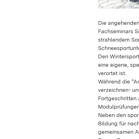
Die angehenden 
Fachseminars Sc
strahlendem Son
Schneesportunte
Den Winterspor
eine eigene, sp
verortet ist.
Während die "An
verzeichnen- und
Fortgeschritten
Modulprüfungen
Neben den sport
Bildung für nac
gemeinsamen Anr