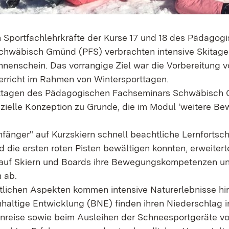
Sportfachlehrkräfte der Kurse 17 und 18 des Pädagog
hwäbisch Gmünd (PFS) verbrachten intensive Skitage 
nenschein. Das vorrangige Ziel war die Vorbereitung v
rricht im Rahmen von Wintersporttagen.
ttagen des Pädagogischen Fachseminars Schwäbisch 
ezielle Konzeption zu Grunde, die im Modul ’weitere B
fänger" auf Kurzskiern schnell beachtliche Lernfortschr
 die ersten roten Pisten bewältigen konnten, erweitert
 auf Skiern und Boards ihre Bewegungskompetenzen un
 ab.
lichen Aspekten kommen intensive Naturerlebnisse hin
hhaltige Entwicklung (BNE) finden ihren Niederschlag i
eise sowie beim Ausleihen der Schneesportgeräte vor