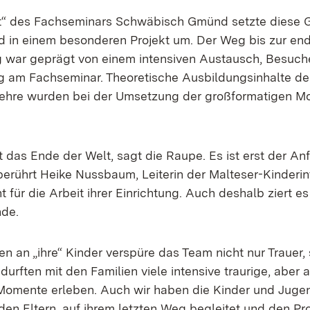
t“ des Fachseminars Schwäbisch Gmünd setzte diese
d in einem besonderen Projekt um. Der Weg bis zur en
war geprägt von einem intensiven Austausch, Besuche
g am Fachseminar. Theoretische Ausbildungsinhalte de
hre wurden bei der Umsetzung der großformatigen Mot
t das Ende der Welt, sagt die Raupe. Es ist erst der An
berührt Heike Nussbaum, Leiterin der Malteser-Kinderin
für die Arbeit ihrer Einrichtung. Auch deshalb ziert es 
nde.
n an „ihre“ Kinder verspüre das Team nicht nur Trauer,
urften mit den Familien viele intensive traurige, aber 
omente erleben. Auch wir haben die Kinder und Jugen
en Eltern, auf ihrem letzten Weg begleitet und den Pr