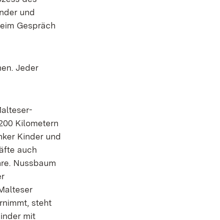
inder und
 beim Gespräch
men. Jeder
alteser-
 200 Kilometern
nker Kinder und
äfte auch
hre. Nussbaum
er
Malteser
rnimmt, steht
inder mit