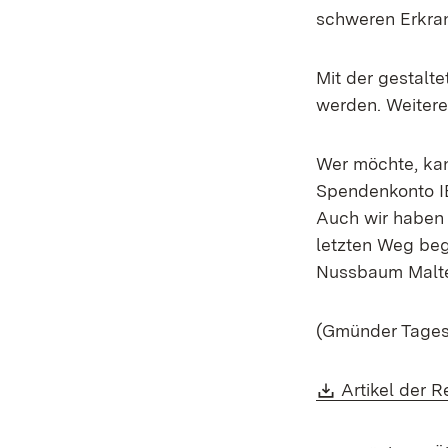
schweren Erkra
Mit der gestalt
werden. Weitere
Wer möchte, kann
Spendenkonto I
Auch wir haben 
letzten Weg beg
Nussbaum Malte
(Gmünder Tages
Download:
Artikel der 