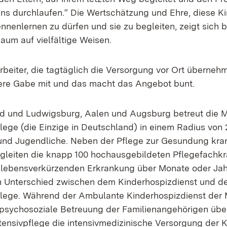
 durchlaufen.“ Die Wertschätzung und Ehre, diese K
nnenlernen zu dürfen und sie zu begleiten, zeigt sich
aum auf vielfältige Weisen.
arbeiter, die tagtäglich die Versorgung vor Ort überneh
dere Gabe mit und das macht das Angebot bunt.
 und Ludwigsburg, Aalen und Augsburg betreut die M
flege (die Einzige in Deutschland) in einem Radius von
und Jugendliche. Neben der Pflege zur Gesundung kra
gleiten die knapp 100 hochausgebildeten Pflegefachkr
r lebensverkürzenden Erkrankung über Monate oder Ja
n Unterschied zwischen dem Kinderhospizdienst und d
flege. Während der Ambulante Kinderhospizdienst der 
psychosoziale Betreuung der Familienangehörigen übe
ntensivpflege die intensivmedizinische Versorgung der K