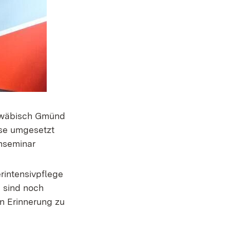
chwäbisch Gmünd
ese umgesetzt
hseminar
rintensivpflege
 sind noch
in Erinnerung zu