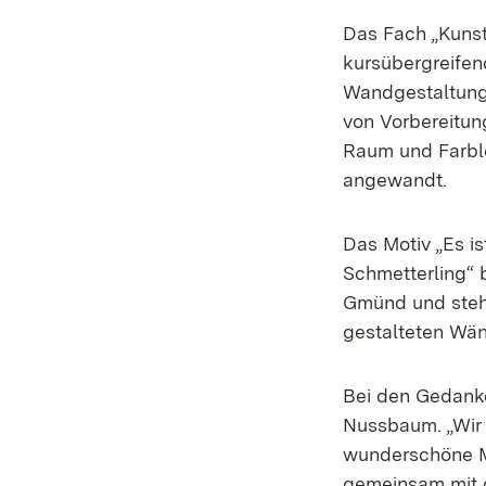
Das Fach „Kuns
kursübergreifen
Wandgestaltung 
von Vorbereitun
Raum und Farble
angewandt.
Das Motiv „Es is
Schmetterling“ 
Gmünd und steht 
gestalteten Wä
Bei den Gedanke
Nussbaum. „Wir d
wunderschöne M
gemeinsam mit d