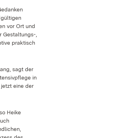
 Gedanken
dgültigen
n vor Ort und
r Gestaltungs-,
ive praktisch
fang, sagt der
tensivpflege in
jetzt eine der
 so Heike
auch
dlichen,
ozess des