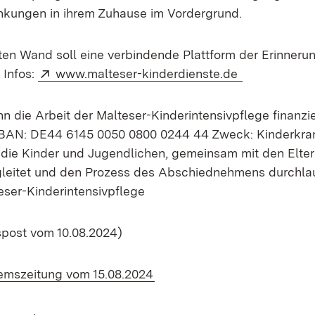
nkungen in ihrem Zuhause im Vordergrund.
eten Wand soll eine verbindende Plattform der Erinneru
Extern:
(Öffnet in n
 Infos:
www.malteser-kinderdienste.de
 die Arbeit der Malteser-Kinderintensivpflege finanzie
BAN: DE44 6145 0050 0800 0244 44 Zweck: Kinderkra
die Kinder und Jugendlichen, gemeinsam mit den Elter
leitet und den Prozess des Abschiednehmens durchlau
ser-Kinderintensivpflege
post vom 10.08.2024)
(Öffnet in neuem Fenster)
Remszeitung vom 15.08.2024