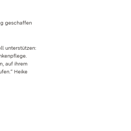
ng geschaffen
euem Fenster)
ll unterstützen:
nkenpflege.
n, auf ihrem
fen.“ Heike