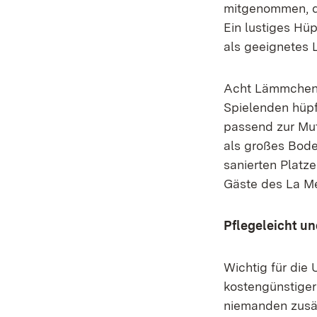
mitgenommen, da
Ein lustiges H
als geeignetes 
Acht Lämmchen s
Spielenden hüpf
passend zur Mut
als großes Bode
sanierten Platz
Gäste des La Me
Pflegeleicht u
Wichtig für die
kostengünstiger 
niemanden zusät