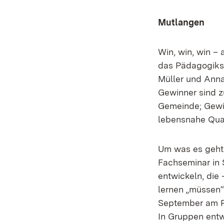
Mutlangen
Win, win, win –
das Pädagogikst
Müller und Anna
Gewinner sind z
Gemeinde; Gewin
lebensnahe Quas
Um was es geht
Fachseminar in 
entwickeln, die 
lernen „müssen“.
September am PF
In Gruppen entw