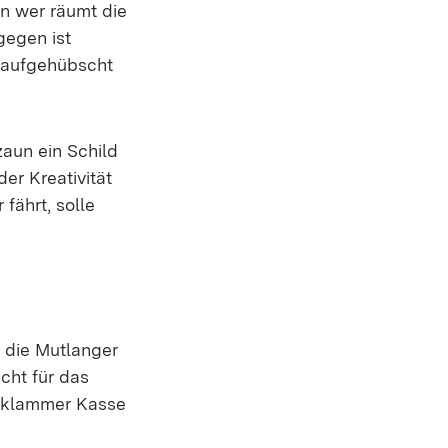
n wer räumt die
egen ist
e aufgehübscht
zaun ein Schild
der Kreativität
fährt, solle
l die Mutlanger
cht für das
l klammer Kasse