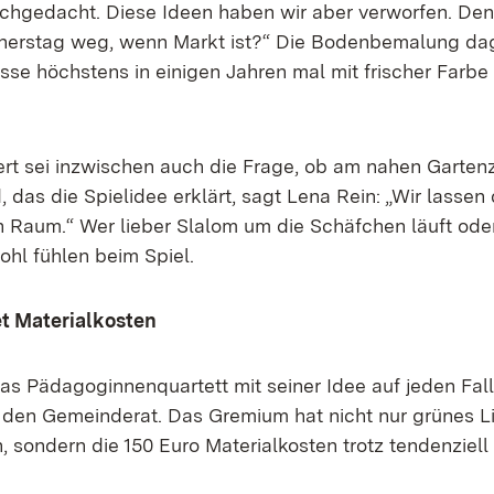
achgedacht. Diese Ideen haben wir aber verworfen. Den
nerstag weg, wenn Markt ist?“ Die Bodenbemalung dag
üsse höchstens in einigen Jahren mal mit frischer Farb
ert sei inzwischen auch die Frage, ob am nahen Garten
 das die Spielidee erklärt, sagt Lena Rein: „Wir lassen 
n Raum.“ Wer lieber Slalom um die Schäfchen läuft oder 
ohl fühlen beim Spiel.
et Materialkosten
as Pädagoginnenquartett mit seiner Idee auf jeden Fal
den Gemeinderat. Das Gremium hat nicht nur grünes Li
, sondern die 150 Euro Materialkosten trotz tendenziel