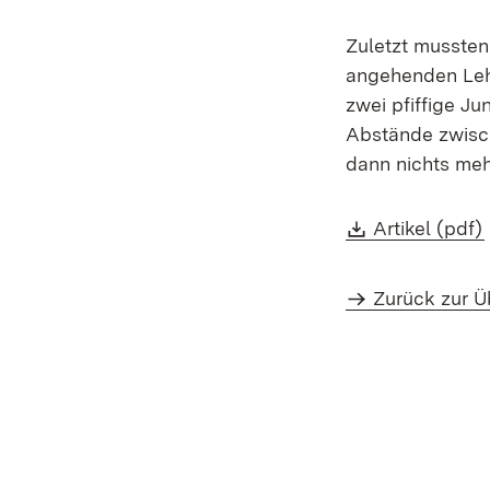
Zuletzt mussten
angehenden Lehr
zwei pfiffige Ju
Abstände zwisc
dann nichts meh
Download:
Artikel (pdf)
Zurück zur Ü