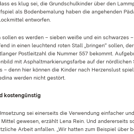
ss es klug sei, die Grundschulkinder über den Lammp
üpfspiel als Bodenbemalung haben die angehenden Päd
Lockmittel entworfen.
ollen es werden – sieben weiße und ein schwarzes – 
end in einen leuchtend roten Stall „bringen“ sollen, de
langer Postleitzahl die Nummer 557 bekommt. Aufgebra
nbild mit Asphaltmarkierungsfarbe auf der nördlichen 
es – denn hier können die Kinder nach Herzenslust spie
dina werden nicht gestört.
nd kostengünstig
 Umsetzung sei einerseits die Verwendung einfacher un
Mittel gewesen, erzählt Lena Rein. Und andererseits sol
zliche Arbeit anfallen. „Wir hatten zum Beispiel über 