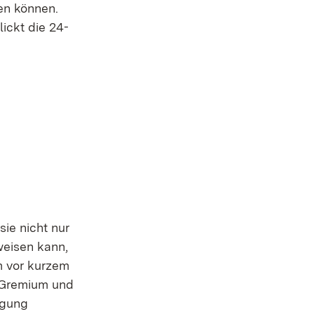
en können.
lickt die 24-
sie nicht nur
weisen kann,
m vor kurzem
 Gremium und
egung