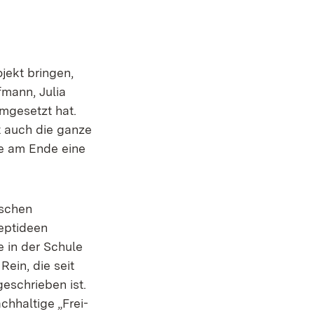
jekt bringen,
mann, Julia
mgesetzt hat.
t auch die ganze
ie am Ende eine
ischen
eptideen
e in der Schule
ein, die seit
eschrieben ist.
chhaltige „Frei-