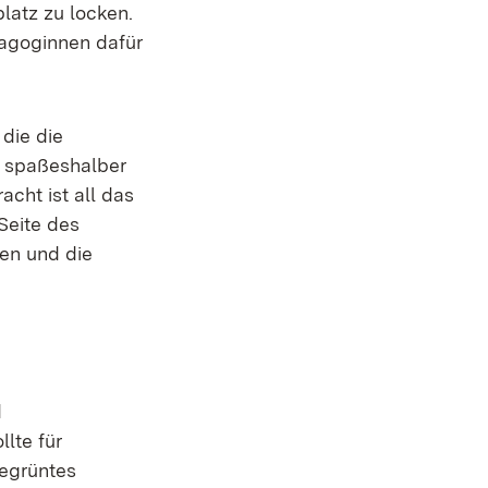
latz zu locken.
agoginnen dafür
die die
r spaßeshalber
cht ist all das
Seite des
len und die
d
lte für
begrüntes