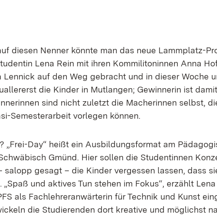
 auf diesen Nenner könnte man das neue Lammplatz-Pro
udentin Lena Rein mit ihren Kommilitoninnen Anna Hof
 Lennick auf den Weg gebracht und in dieser Woche u
uallererst die Kinder in Mutlangen; Gewinnerin ist dami
nerinnen sind nicht zuletzt die Macherinnen selbst, d
i-Semesterarbeit vorlegen können.
? „Frei-Day“ heißt ein Ausbildungsformat am Pädagog
Schwäbisch Gmünd. Hier sollen die Studentinnen Konz
– salopp gesagt – die Kinder vergessen lassen, dass si
 „Spaß und aktives Tun stehen im Fokus“, erzählt Lena R
S als Fachlehreranwärterin für Technik und Kunst eing
ickeln die Studierenden dort kreative und möglichst na