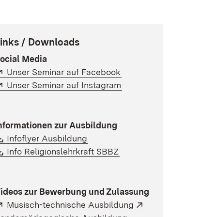
inks / Downloads
ocial Media
Extern:
(Öffnet in neuem Fenste
Unser Seminar auf Facebook
Extern:
(Öffnet in neuem Fenste
Unser Seminar auf Instagram
)
nformationen zur Ausbildung
Download:
(Öffnet in neuem Fenster)
Infoflyer Ausbildung
Download:
(Öffnet in neuem Fenster
Info Religionslehrkraft SBBZ
ideos zur Bewerbung und Zulassung
Extern:
(Öffnet in neuem Fen
Extern:
Musisch-technische Ausbildung
(Öffnet in neuem Fenst