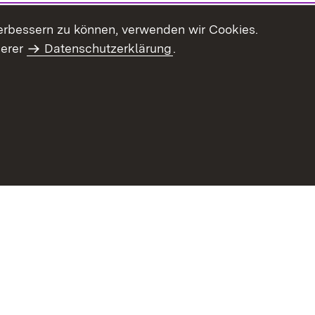
erbessern zu können, verwenden wir Cookies.
serer
Datenschutzerklärung
.
haltsübersicht
Kontakt
Impressum
Datenschutz
Benut