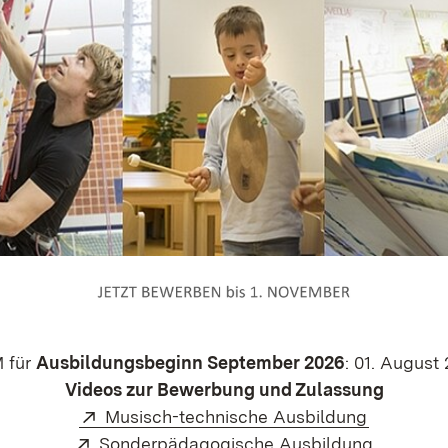
 für
Ausbildungsbeginn September 2026
: 01. August
Videos zur Bewerbung und Zulassung
Extern:
(Öffnet i
Musisch-technische Ausbildung
Extern:
(Öffnet 
Sonderpädagogische Ausbildung