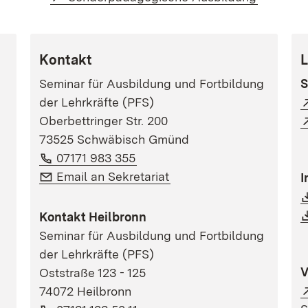
Kontakt
L
Seminar für Ausbildung und Fortbildung
S
der Lehrkräfte (PFS)
Oberbettringer Str. 200
73525 Schwäbisch Gmünd
Telefon:
(Öffnet in neuem Fenster)
07171 983 355
E-Mail:
(Öffnet in neuem Fenster
Email an Sekretariat
I
Kontakt Heilbronn
Seminar für Ausbildung und Fortbildung
der Lehrkräfte (PFS)
V
Oststraße 123 - 125
74072 Heilbronn
Telefon:
(Öffnet in neuem Fenster)