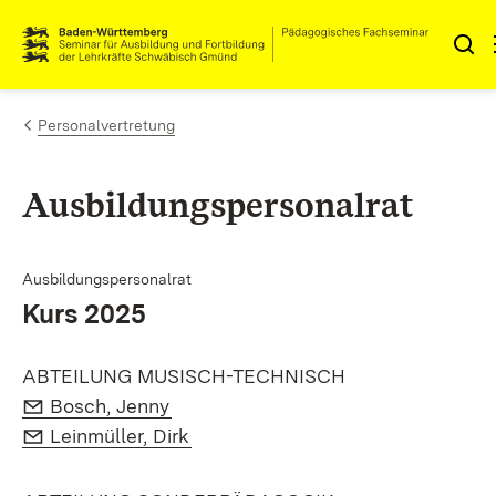
Zum Inhalt springen
Link zur Startseite
Personalvertretung
Ausbildungspersonalrat
Ausbildungspersonalrat
Kurs 2025
ABTEILUNG MUSISCH-TECHNISCH
E-Mail:
(Öffnet in neuem Fenster)
Bosch, Jenny
E-Mail:
(Öffnet in neuem Fenster)
Leinmüller, Dirk