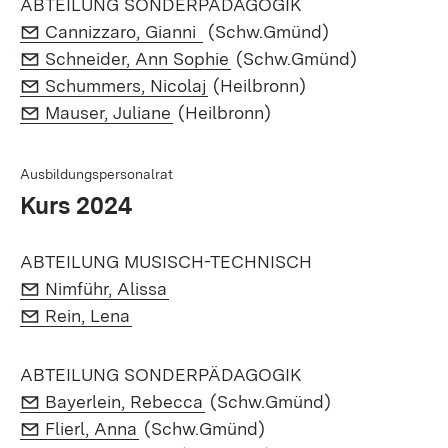
ABTEILUNG SONDERPÄDAGOGIK
E-Mail:
(Öffnet in neuem Fenster)
Cannizzaro, Gianni
(Schw.Gmünd)
E-Mail:
(Öffnet in neuem Fenster)
Schneider, Ann Sophie
(Schw.Gmünd)
E-Mail:
(Öffnet in neuem Fenster)
Schummers, Nicolaj
(Heilbronn)
E-Mail:
(Öffnet in neuem Fenster)
Mauser, Juliane
(Heilbronn)
Ausbildungspersonalrat
Kurs 2024
ABTEILUNG MUSISCH-TECHNISCH
E-Mail:
(Öffnet in neuem Fenster)
Nimführ, Alissa
E-Mail:
(Öffnet in neuem Fenster)
Rein, Lena
ABTEILUNG SONDERPÄDAGOGIK
E-Mail:
(Öffnet in neuem Fenster)
Bayerlein, Rebecca
(Schw.Gmünd)
E-Mail:
(Öffnet in neuem Fenster)
Flierl, Anna
(Schw.Gmünd)