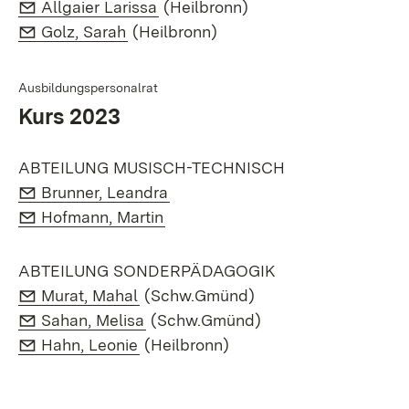
E-Mail:
(Öffnet in neuem Fenster)
Allgaier Larissa
(Heilbronn)
E-Mail:
(Öffnet in neuem Fenster)
Golz, Sarah
(Heilbronn)
Ausbildungspersonalrat
Kurs 2023
ABTEILUNG MUSISCH-TECHNISCH
E-Mail:
(Öffnet in neuem Fenster)
Brunner, Leandra
E-Mail:
(Öffnet in neuem Fenster)
Hofmann, Martin
ABTEILUNG SONDERPÄDAGOGIK
E-Mail:
(Öffnet in neuem Fenster)
Murat, Mahal
(Schw.Gmünd)
E-Mail:
(Öffnet in neuem Fenster)
Sahan, Melisa
(Schw.Gmünd)
E-Mail:
(Öffnet in neuem Fenster)
Hahn, Leonie
(Heilbronn)