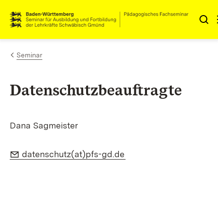
Zum Inhalt springen
Link zur Startseite
Seminar
Datenschutzbeauftragte
Dana Sagmeister
E-Mail:
(Öffnet in neuem Fenst
datenschutz(at)pfs-gd.de