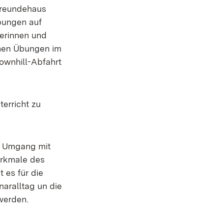
freundehaus
bungen auf
erinnen und
chen Übungen im
ownhill-Abfahrt
terricht zu
e Umgang mit
erkmale des
 es für die
aralltag un die
werden.