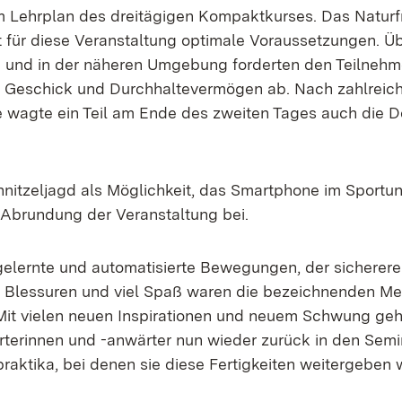
m Lehrplan des dreitägigen Kompaktkurses. Das Natur
 für diese Veranstaltung optimale Voraussetzungen. Ü
 und in der näheren Umgebung forderten den Teilnehm
el Geschick und Durchhaltevermögen ab. Nach zahlrei
 wagte ein Teil am Ende des zweiten Tages auch die D
hnitzeljagd als Möglichkeit, das Smartphone im Sportun
r Abrundung der Veranstaltung bei.
elernte und automatisierte Bewegungen, der sicherer
e Blessuren und viel Spaß waren die bezeichnenden M
t vielen neuen Inspirationen und neuem Schwung geht
terinnen und -anwärter nun wieder zurück in den Semin
raktika, bei denen sie diese Fertigkeiten weitergeben 