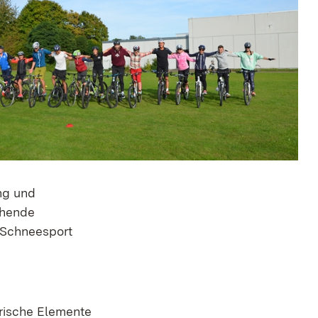
ng und
ehende
d Schneesport
erische Elemente