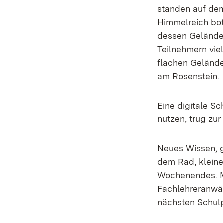
standen auf de
Himmelreich bot
dessen Gelände
Teilnehmern vi
flachen Gelände
am Rosenstein.
Eine digitale Sc
nutzen, trug zu
Neues Wissen, g
dem Rad, klein
Wochenendes. Mi
Fachlehreranwär
nächsten Schulp