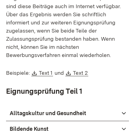
sind diese Beiträge auch im Internet verfügbar.
Über das Ergebnis werden Sie schriftlich
informiert und zur weiteren Eignungsprüfung
zugelassen, wenn Sie beide Teile der
Zulassungsprüfung bestanden haben. Wenn
nicht, können Sie im nächsten
Bewerbungsverfahren einmal wiederholen.
Download:
(Öffnet in neuem Fenster)
Download:
(Öffnet in neuem F
Beispiele:
Text 1
und
Text 2
Eignungsprüfung Teil 1
Alltagskultur und Gesundheit
Bildende Kunst